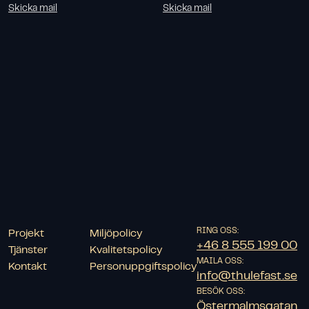
Skicka mail
Skicka mail
RING OSS:
Projekt
Miljöpolicy
+46 8 555 199 00
Tjänster
Kvalitetspolicy
MAILA OSS:
Kontakt
Personuppgiftspolicy
info@thulefast.se
BESÖK OSS:
Östermalmsgatan 