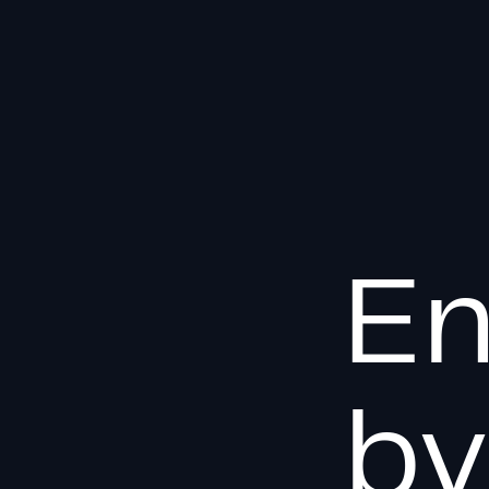
En
by