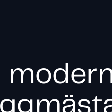
 modern
ggmäst